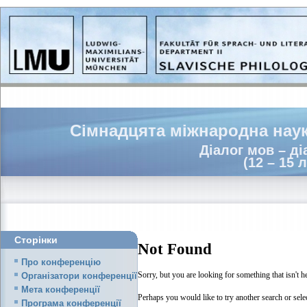
Сімнадцята міжнародна наук
Діалог мов – діа
(12 – 15 
Сторінки
Not Found
Про конференцію
Sorry, but you are looking for something that isn't h
Організатори конференції
Мета конференції
Perhaps you would like to try another search or sele
Програма конференції