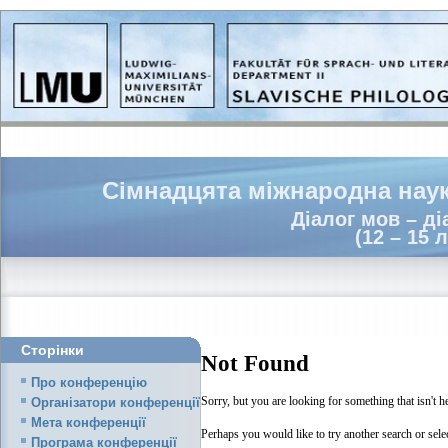
Сімнадцята міжнародна наук
Діалог мов – діа
(12 – 15 
Сторінки
Not Found
Про конференцію
Sorry, but you are looking for something that isn't h
Організатори конференції
Мета конференції
Perhaps you would like to try another search or sele
Програма конференції